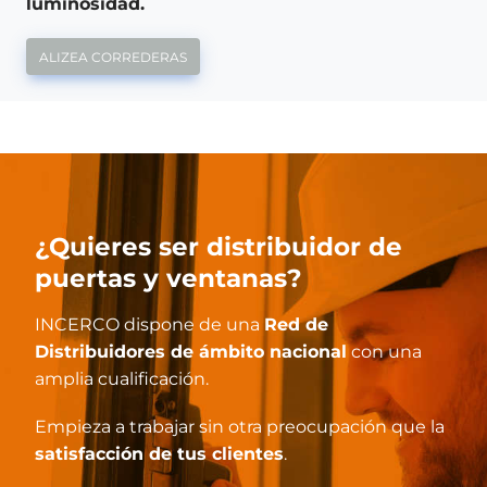
luminosidad.
ALIZEA CORREDERAS
¿Quieres ser distribuidor de
puertas y ventanas?
INCERCO dispone de una
Red de
Distribuidores de ámbito nacional
con una
amplia cualificación.
Empieza a trabajar sin otra preocupación que la
satisfacción de tus clientes
.