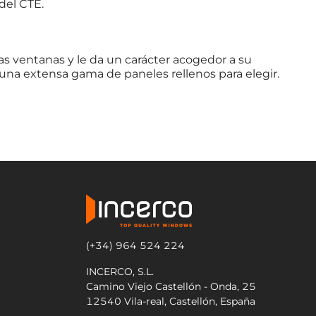
del CTE.
as ventanas y le da un carácter acogedor a su
 una extensa gama de paneles rellenos para elegir.
(+34) 964 524 224
INCERCO, S.L.
Camino Viejo Castellón - Onda, 25
12540 Vila-real, Castellón, España