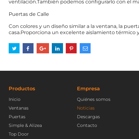
ventilación.También podemos configurarlo con el mar
Puertas de Calle
Con colores y un diseño similar a la ventana, la pue
casa.Proporciona un excelente aislamiento térmico y 
Productos
Empresa
Inicio
Quiénes somos
Ventanas
Noticias
Puertas
Descargas
Simple & Alizea
Contacto
Top Door